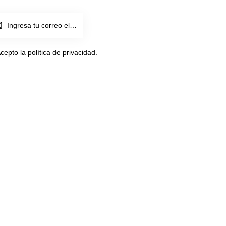
SUSCRI
BIRME
cepto la política de
privacidad
.