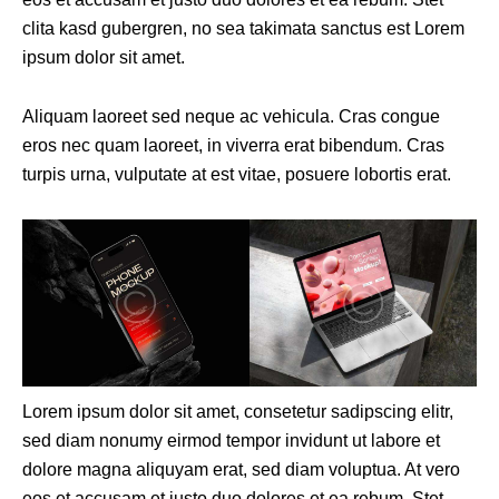
clita kasd gubergren, no sea takimata sanctus est Lorem
ipsum dolor sit amet.
Aliquam laoreet sed neque ac vehicula. Cras congue
eros nec quam laoreet, in viverra erat bibendum. Cras
turpis urna, vulputate at est vitae, posuere lobortis erat.
Lorem ipsum dolor sit amet, consetetur sadipscing elitr,
sed diam nonumy eirmod tempor invidunt ut labore et
dolore magna aliquyam erat, sed diam voluptua. At vero
eos et accusam et justo duo dolores et ea rebum. Stet