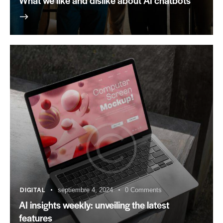
What we like and dislike about AI chatbots
DIGITAL
septiembre 4, 2024
0
Comments
AI insights weekly: unveiling the latest
features