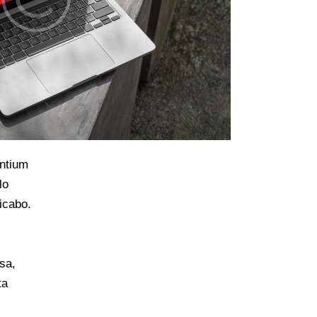
antium
lo
licabo.
sa,
ta