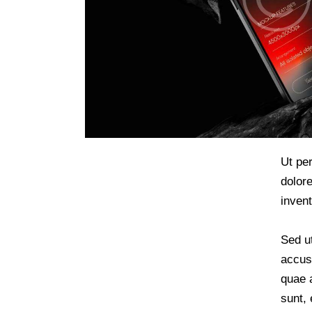
Ut pe
dolor
invent
Sed ut
accus
quae a
sunt, 