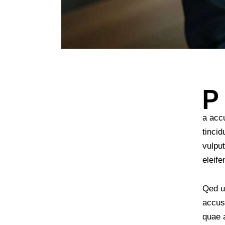
P
a accu
tinci
vulput
eleife
Qed ut
accus
quae a