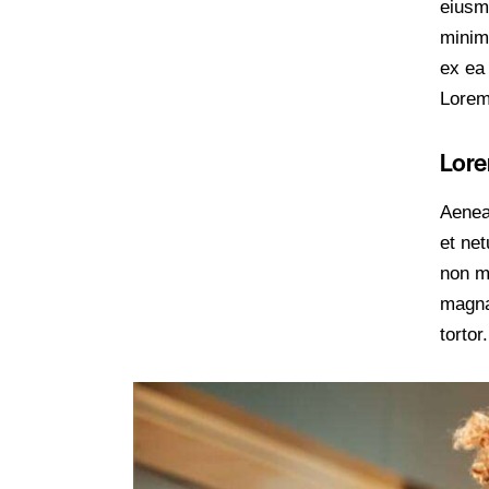
eiusm
minim 
ex ea
Lorem 
Lore
Aenea
et ne
non mo
magna
tortor.