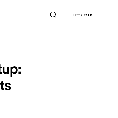
LET’S TALK
tup:
ts