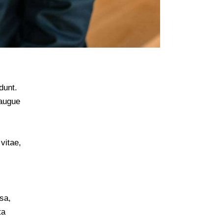
dunt.
 augue
 vitae,
sa,
ta