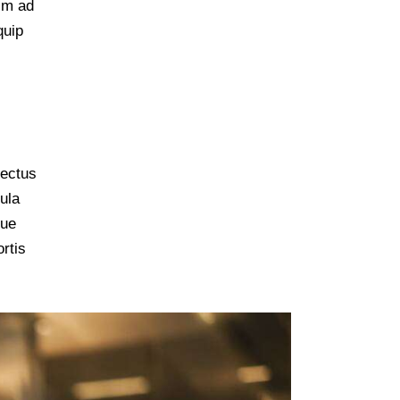
nim ad
quip
nectus
ula
gue
rtis