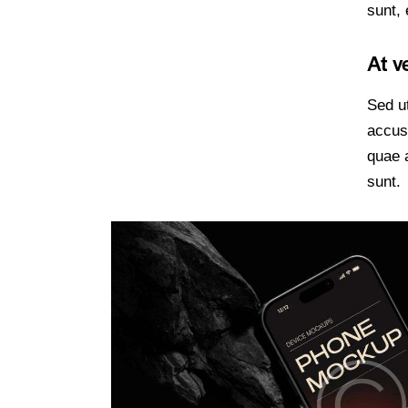
sunt, 
At v
Sed ut
accus
quae a
sunt.